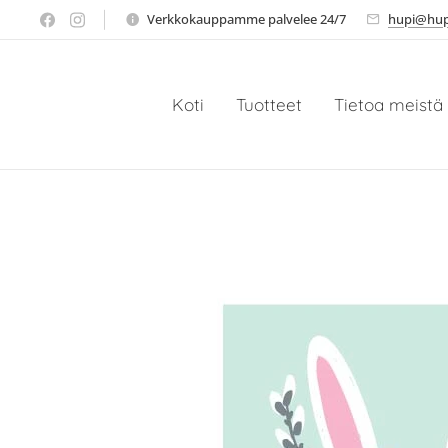
Verkkokauppamme palvelee 24/7
hupi@hup
Koti
Tuotteet
Tietoa meistä