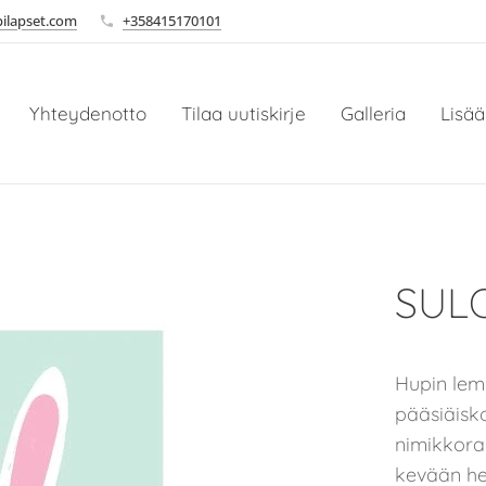
ilapset.com
+358415170101
Yhteydenotto
Tilaa uutiskirje
Galleria
Lisää
SULO
Hupin lem
pääsiäisko
nimikkorai
kevään he