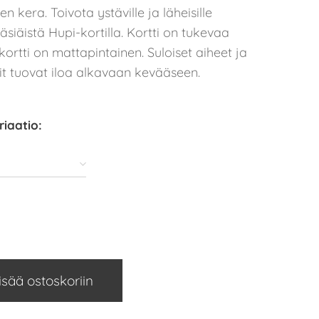
n kera. Toivota ystäville ja läheisille
siäistä Hupi-kortilla. Kortti on tukevaa
kortti on mattapintainen. Suloiset aiheet ja
it tuovat iloa alkavaan kevääseen.
riaatio:
isää ostoskoriin