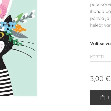
pupukorvie
ihanaa pää
pahvia ja 
heleät vär
Valitse va
KORTTI
3,00
€
L