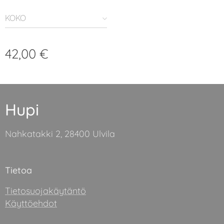
KOKO
42,00
€
Hupi
Nahkatakki 2, 28400 Ulvila
Tietoa
Tietosuojakäytäntö
Käyttöehdot