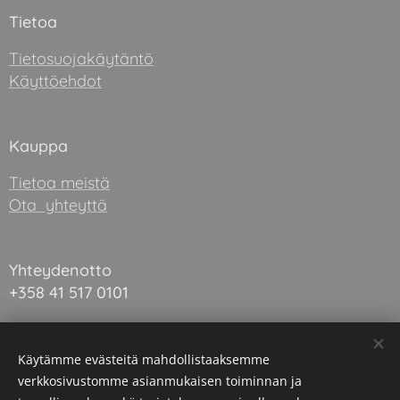
Tietoa
Tietosuojakäytäntö
Käyttöehdot
Kauppa
Tietoa meistä
Ota yhteyttä
Yhteydenotto
+358 41 517 0101
hupi@hupilapset.com
Käytämme evästeitä mahdollistaaksemme
verkkosivustomme asianmukaisen toiminnan ja