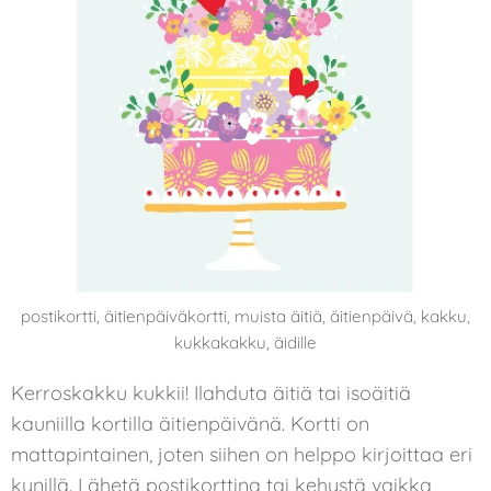
postikortti, äitienpäiväkortti, muista äitiä, äitienpäivä, kakku,
kukkakakku, äidille
Kerroskakku kukkii! Ilahduta äitiä tai isoäitiä
kauniilla kortilla äitienpäivänä. Kortti on
mattapintainen, joten siihen on helppo kirjoittaa eri
kynillä. Lähetä postikorttina tai kehystä vaikka