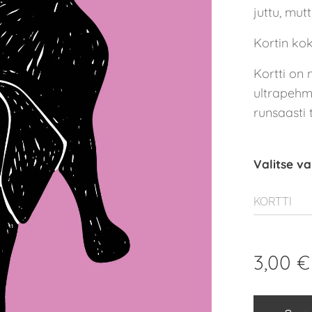
juttu, mut
Kortin ko
Kortti on
ultrapehm
runsaasti 
Valitse va
KORTTI
3,00
€