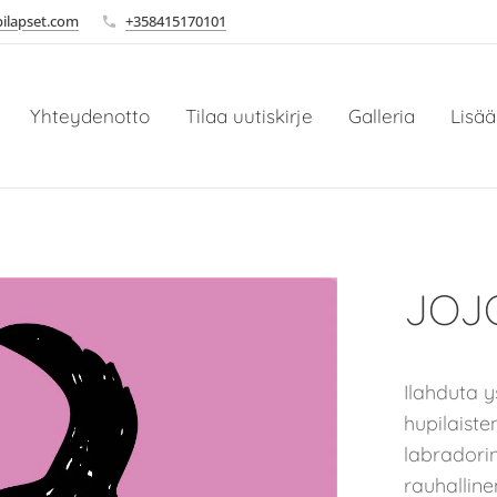
ilapset.com
+358415170101
Yhteydenotto
Tilaa uutiskirje
Galleria
Lisää
JOJO
Ilahduta y
hupilaiste
labradori
rauhalline